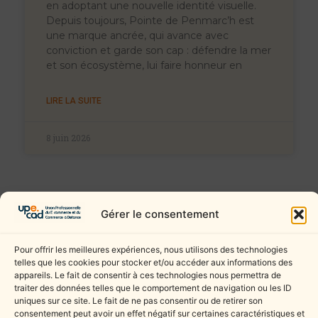
en adoptant une nouvelle identité visuelle.
Depuis toujours, Pointe de Penmarc’h est
une marque ancrée, qui avance avec
conviction et garde son cap : défendre la mer
et son écosystème, lui faire honneur en
LIRE LA SUITE
8 juin 2026
Gérer le consentement
Pour offrir les meilleures expériences, nous utilisons des technologies
telles que les cookies pour stocker et/ou accéder aux informations des
NOUS CONTACTER
appareils. Le fait de consentir à ces technologies nous permettra de
UPECAD
njovenin@citeonline.org
traiter des données telles que le comportement de navigation ou les ID
uniques sur ce site. Le fait de ne pas consentir ou de retirer son
40 rue Eugène Jacquet
03 20 99 47 26
consentement peut avoir un effet négatif sur certaines caractéristiques et