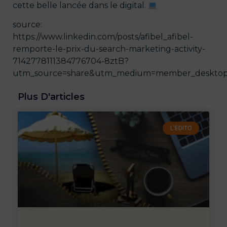
cette belle lancée dans le digital.
source:
https://www.linkedin.com/posts/afibel_afibel-
remporte-le-prix-du-search-marketing-activity-
7142778111384776704-8ztB?
utm_source=share&utm_medium=member_deskto
Plus D'articles
L'ÉDITO