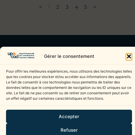
<
1
2
3
4
5
>
NOUS CONTACTER
Gérer le consentement
UPECAD
njovenin@citeonline.org
40 rue Eugène Jacquet
03 20 99 47 26
Pour offrir les meilleures expériences, nous utilisons des technologies telles
que les cookies pour stocker et/ou accéder aux informations des appareils.
59700 Marcq En Baroeul
Le fait de consentir à ces technologies nous permettra de traiter des
données telles que le comportement de navigation ou les ID uniques sur ce
site. Le fait de ne pas consentir ou de retirer son consentement peut avoir
Mentions légales
un effet négatif sur certaines caractéristiques et fonctions.
Politique de confidentialité
Cookies (UE)
Accepter
Ce site est protégé par reCAPTCHA. La
Politique de confidentialité
et les
Conditions
Refuser
d’utilisation
de Google s’appliquent.