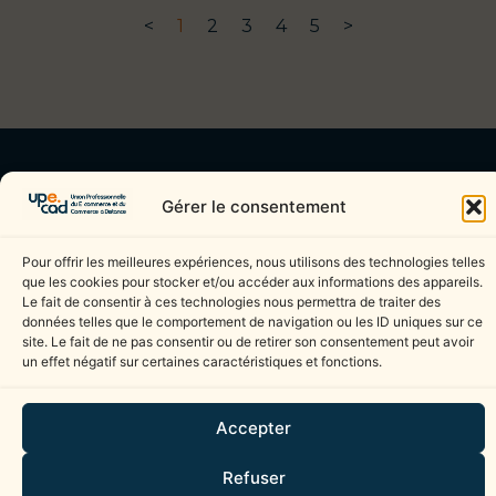
<
1
2
3
4
5
>
NOUS CONTACTER
Gérer le consentement
UPECAD
njovenin@citeonline.org
40 rue Eugène Jacquet
03 20 99 47 26
Pour offrir les meilleures expériences, nous utilisons des technologies telles
que les cookies pour stocker et/ou accéder aux informations des appareils.
59700 Marcq En Baroeul
Le fait de consentir à ces technologies nous permettra de traiter des
données telles que le comportement de navigation ou les ID uniques sur ce
site. Le fait de ne pas consentir ou de retirer son consentement peut avoir
Mentions légales
un effet négatif sur certaines caractéristiques et fonctions.
Politique de confidentialité
Cookies (UE)
Accepter
Ce site est protégé par reCAPTCHA. La
Politique de confidentialité
et les
Conditions
Refuser
d’utilisation
de Google s’appliquent.