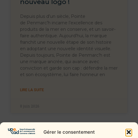
nouveau logo !
Depuis plus d’un siècle, Pointe
de Penmarc’h incarne l’excellence des
produits de la mer en conserve, et un savoir-
faire authentique. Aujourd’hui, la marque
franchit une nouvelle étape de son histoire
en adoptant une nouvelle identité visuelle.
Depuis toujours, Pointe de Penmarc’h est
une marque ancrée, qui avance avec
conviction et garde son cap : défendre la mer
et son écosystème, lui faire honneur en
LIRE LA SUITE
8 juin 2026
Gérer le consentement