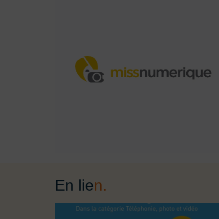
En lie
n.