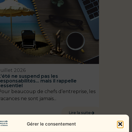
Juillet 2026
L’été ne suspend pas les
responsabilités… mais il rappelle
l’essentiel
Pour beaucoup de chefs d’entreprise, les
vacances ne sont jamais...
Lire la suite
Gérer le consentement