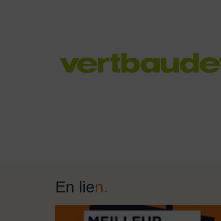
En lie
n.