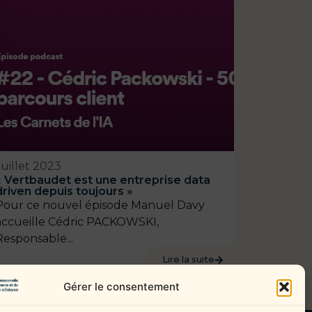
Juillet 2023
« Vertbaudet est une entreprise data
driven depuis toujours »
Pour ce nouvel épisode Manuel Davy
accueille Cédric PACKOWSKI,
Responsable...
Lire la suite
Gérer le consentement