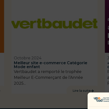
Octobre 2024
Meilleur site e-commerce Catégorie
Mode enfant
Vertbaudet a remporté le trophée
Meilleur E-Commerçant de l’Année
2025...
Lire la suite