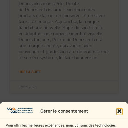
Depuis plus d’un siècle, Pointe
de Penmarc’h incarne l’excellence des
produits de la mer en conserve, et un savoir-
faire authentique. Aujourd’hui, la marque
franchit une nouvelle étape de son histoire
en adoptant une nouvelle identité visuelle.
Depuis toujours, Pointe de Penmarc’h est
une marque ancrée, qui avance avec
conviction et garde son cap : défendre la mer
et son écosystème, lui faire honneur en
LIRE LA SUITE
8 juin 2026
Gérer le consentement
Pour offrir les meilleures expériences, nous utilisons des technologies