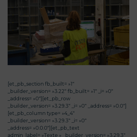
[et_pb_section fb_built= »1″
_builder_version= »3.22″ fb_built= »1″ _i= »0″
_address= »0″][et_pb_row
_builder_version= »3.29.3″ _i= »0″ _address= »0.0″]
[et_pb_column type= »4_4″
_builder_version= »3.29.3″ _i= »0″
_address= »0.0.0″][et_pb_text
admin_label= »Texte » _builder_version= »3.29.3″