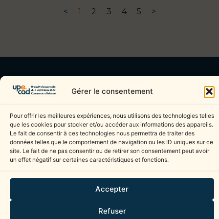
<
1
2
3
4
5
>
NOUS CONTACTER
Gérer le consentement
UPECAD
njovenin@citeonline.org
40 rue Eugène Jacquet
03 20 99 47 26
Pour offrir les meilleures expériences, nous utilisons des technologies telles
que les cookies pour stocker et/ou accéder aux informations des appareils.
59700 Marcq En Baroeul
Le fait de consentir à ces technologies nous permettra de traiter des
données telles que le comportement de navigation ou les ID uniques sur ce
site. Le fait de ne pas consentir ou de retirer son consentement peut avoir
Mentions légales
un effet négatif sur certaines caractéristiques et fonctions.
Politique de confidentialité
Cookies (UE)
Accepter
Ce site est protégé par reCAPTCHA. La
Politique de confidentialité
et les
Conditions
Refuser
d’utilisation
de Google s’appliquent.